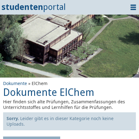
studenten
portal
Home
Dokumente
Events
?
Tipps
Login
Dokumente
» ElChem
Dokumente ElChem
Hier finden sich alte Prüfungen, Zusammenfassungen des
Unterrichtsstoffes und Lernhilfen für die Prüfungen.
Sorry.
Leider gibt es in dieser Kategorie noch keine
Uploads.