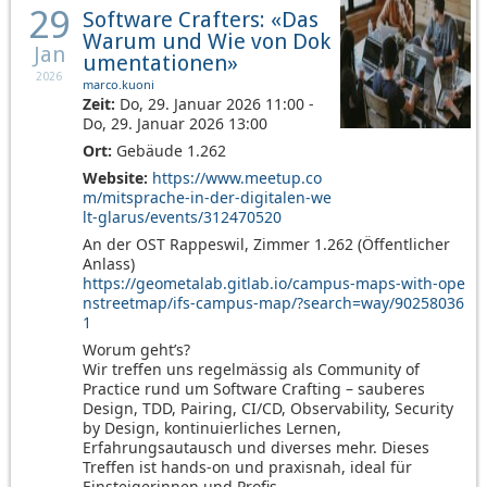
29
Software Crafters: «Das
Warum und Wie von Dok
Jan
umentationen»
2026
marco.kuoni
Zeit:
Do, 29. Januar 2026 11:00 -
Do, 29. Januar 2026 13:00
Ort:
Gebäude 1.262
Website:
https://www.meetup.co
m/mitsprache-in-der-digitalen-we
lt-glarus/events/312470520
An der OST Rappeswil, Zimmer 1.262 (Öffentlicher
Anlass)
https://geometalab.gitlab.io/campus-maps-with-ope
nstreetmap/ifs-campus-map/?search=way/90258036
1
Worum geht’s?
Wir treffen uns regelmässig als Community of
Practice rund um Software Crafting – sauberes
Design, TDD, Pairing, CI/CD, Observability, Security
by Design, kontinuierliches Lernen,
Erfahrungsautausch und diverses mehr. Dieses
Treffen ist hands-on und praxisnah, ideal für
Einsteigerinnen und Profis.