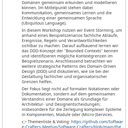
Domänen gemeinsam erkunden und modellieren
können. Im Mittelpunkt stehen dabei
Kommunikation, gemeinsames Lernen und die
Entwicklung einer gemeinsamen Sprache
(Ubiquitous Language).
In diesem Workshop nutzen wir Event Storming, um
anhand eines Beispielszenarios fachliche Abläufe,
Ereignisse, Regeln und Verantwortlichkeiten
sichtbar zu machen. Darauf aufbauend lernen wir
das DDD-Konzept der "Bounded Contexts" kennen
und identifizieren mögliche Kontextgrenzen im
Beispielszenario. Anschliessend betrachten wir
weitere strategische Patterns des Domain-Driven
Design (DDD) und diskutieren, wie sie bei der
Gestaltung fachlicher und organisatorischer
Grenzen helfen.
Der Fokus liegt nicht auf formalen Notationen oder
Dokumentation, sondern auf dem gemeinsamen
Verständnis einer Domäne als Grundlage für
Architektur- und Designentscheidungen;
insbesondere für die Zerlegung komplexer Systeme
in Komponenten, Module oder (Micro-)Services.
👉 Themenliste & Voting:
https://github.com/Softwar
e-Crafters-Meetup/Software-Crafters/blob/main/the