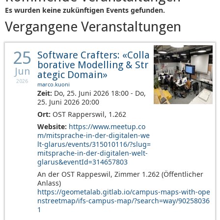
Es wurden keine zukünftigen Events gefunden.
Vergangene Veranstaltungen
25
Software Crafters: «Colla
borative Modelling & Str
Jun
ategic Domain»
2026
marco.kuoni
Zeit:
Do, 25. Juni 2026 18:00 - Do,
25. Juni 2026 20:00
Ort:
OST Rapperswil, 1.262
Website:
https://www.meetup.co
m/mitsprache-in-der-digitalen-we
lt-glarus/events/315010116/?slug=
mitsprache-in-der-digitalen-welt-
glarus&eventId=314657803
An der OST Rappeswil, Zimmer 1.262 (Öffentlicher
Anlass)
https://geometalab.gitlab.io/campus-maps-with-ope
nstreetmap/ifs-campus-map/?search=way/90258036
1