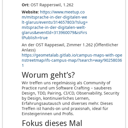
Ort:
OST Rapperswil, 1.262
Website:
https://www.meetup.co
m/mitsprache-in-der-digitalen-we
lt-glarus/events/314657803/?slug=
mitsprache-in-der-digitalen-welt-
glarus&eventId=313960079&isFirs
tPublish=true
An der OST Rappeswil, Zimmer 1.262 (Öffentlicher
Anlass)
https://geometalab.gitlab.io/campus-maps-with-ope
nstreetmap/ifs-campus-map/?search=way/90258036
1
Worum geht’s?
Wir treffen uns regelmässig als Community of
Practice rund um Software Crafting – sauberes
Design, TDD, Pairing, CI/CD, Observability, Security
by Design, kontinuierliches Lernen,
Erfahrungsautausch und diverses mehr. Dieses
Treffen ist hands-on und praxisnah, ideal für
Einsteigerinnen und Profis.
Fokus dieses Mal