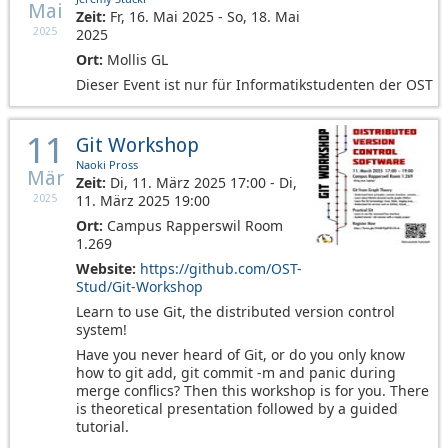
Mai
Zeit:
Fr, 16. Mai 2025 - So, 18. Mai
2025
2025
Ort:
Mollis GL
Dieser Event ist nur für Informatikstudenten der OST
11
Git Workshop
Naoki Pross
Mär
Zeit:
Di, 11. März 2025 17:00 - Di,
11. März 2025 19:00
2025
Ort:
Campus Rapperswil Room
1.269
Website:
https://github.com/OST-
Stud/Git-Workshop
Learn to use Git, the distributed version control
system!
Have you never heard of Git, or do you only know
how to git add, git commit -m and panic during
merge conflics? Then this workshop is for you. There
is theoretical presentation followed by a guided
tutorial.