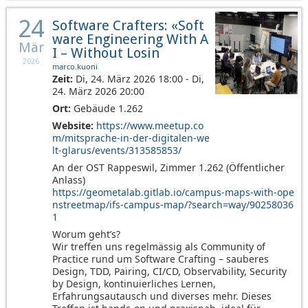
24
Software Crafters: «Soft
ware Engineering With A
Mär
I – Without Losin
2026
marco.kuoni
Zeit:
Di, 24. März 2026 18:00 - Di,
24. März 2026 20:00
Ort:
Gebäude 1.262
Website:
https://www.meetup.co
m/mitsprache-in-der-digitalen-we
lt-glarus/events/313585853/
An der OST Rappeswil, Zimmer 1.262 (Öffentlicher
Anlass)
https://geometalab.gitlab.io/campus-maps-with-ope
nstreetmap/ifs-campus-map/?search=way/90258036
1
Worum geht’s?
Wir treffen uns regelmässig als Community of
Practice rund um Software Crafting – sauberes
Design, TDD, Pairing, CI/CD, Observability, Security
by Design, kontinuierliches Lernen,
Erfahrungsautausch und diverses mehr. Dieses