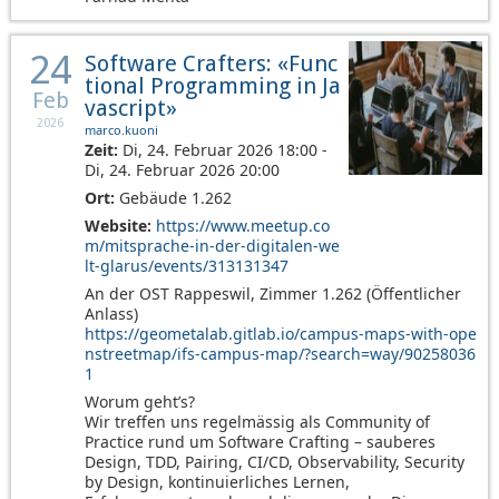
24
Software Crafters: «Func
tional Programming in Ja
Feb
vascript»
2026
marco.kuoni
Zeit:
Di, 24. Februar 2026 18:00 -
Di, 24. Februar 2026 20:00
Ort:
Gebäude 1.262
Website:
https://www.meetup.co
m/mitsprache-in-der-digitalen-we
lt-glarus/events/313131347
An der OST Rappeswil, Zimmer 1.262 (Öffentlicher
Anlass)
https://geometalab.gitlab.io/campus-maps-with-ope
nstreetmap/ifs-campus-map/?search=way/90258036
1
Worum geht’s?
Wir treffen uns regelmässig als Community of
Practice rund um Software Crafting – sauberes
Design, TDD, Pairing, CI/CD, Observability, Security
by Design, kontinuierliches Lernen,