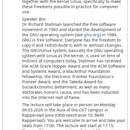
together with the kernel Linux, specifically to make
these freedoms possible in practice for computer
use.
Speaker Bio:
Dr. Richard Stallman launched the free software
movement in 1983 and started the development of
the GNU operating system (see
gnu.org
) in 1984.
GNU is free software: Everyone has the freedom to
copy it and redistribute it, with or without changes.
The GNU/Linux system, basically the GNU operating
system with Linux as the kernel, is used on tens of
millions of computers today. Stallman has received
the ACM Grace Hopper Award and the ACM Software
and Systems Award, a MacArthur Foundation
fellowship, the Electronic Frontier Foundation's
Pioneer Award, and the Takeda Award for
Social/Economic Betterment, as well as many
doctorates honoris causa, and has been inducted
into the Internet Hall of Fame.
The lecture will take place in person on Monday
09.03.2026 in the Aula of the OST campus in
Rapperswil-Jona (Oberseestrasse 10, 8640
Rapperswil). You are welcome to arrive and take your
seats from 17:00. The lecture will start at 17:15.