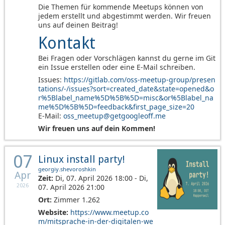
Die Themen für kommende Meetups können von
jedem erstellt und abgestimmt werden. Wir freuen
uns auf deinen Beitrag!
Kontakt
Bei Fragen oder Vorschlägen kannst du gerne im Git
ein Issue erstellen oder eine E-Mail schreiben.
Issues:
https://gitlab.com/oss-meetup-group/presen
tations/-/issues?sort=created_date&state=opened&o
r%5Blabel_name%5D%5B%5D=misc&or%5Blabel_na
me%5D%5B%5D=feedback&first_page_size=20
E-Mail:
oss_meetup@getgoogleoff.me
Wir freuen uns auf dein Kommen!
07
Linux install party!
georgiy.shevoroshkin
Apr
Zeit:
Di, 07. April 2026 18:00 - Di,
07. April 2026 21:00
2026
Ort:
Zimmer 1.262
Website:
https://www.meetup.co
m/mitsprache-in-der-digitalen-we