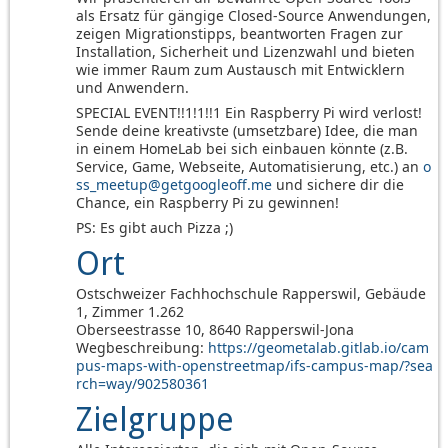
als Ersatz für gängige Closed‑Source Anwendungen,
zeigen Migrationstipps, beantworten Fragen zur
Installation, Sicherheit und Lizenzwahl und bieten
wie immer Raum zum Austausch mit Entwicklern
und Anwendern.
SPECIAL EVENT!!1!1!!1 Ein Raspberry Pi wird verlost!
Sende deine kreativste (umsetzbare) Idee, die man
in einem HomeLab bei sich einbauen könnte (z.B.
Service, Game, Webseite, Automatisierung, etc.) an
o
ss_meetup@getgoogleoff.me
und sichere dir die
Chance, ein Raspberry Pi zu gewinnen!
PS: Es gibt auch Pizza ;)
Ort
Ostschweizer Fachhochschule Rapperswil, Gebäude
1, Zimmer 1.262
Oberseestrasse 10, 8640 Rapperswil-Jona
Wegbeschreibung:
https://geometalab.gitlab.io/cam
pus-maps-with-openstreetmap/ifs-campus-map/?sea
rch=way/902580361
Zielgruppe