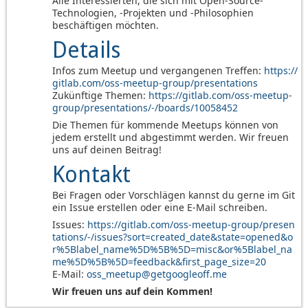
Alle Interessierten, die sich mit Open-Source-
Technologien, -Projekten und -Philosophien
beschäftigen möchten.
Details
Infos zum Meetup und vergangenen Treffen:
https://
gitlab.com/oss-meetup-group/presentations
Zukünftige Themen:
https://gitlab.com/oss-meetup-
group/presentations/-/boards/10058452
Die Themen für kommende Meetups können von
jedem erstellt und abgestimmt werden. Wir freuen
uns auf deinen Beitrag!
Kontakt
Bei Fragen oder Vorschlägen kannst du gerne im Git
ein Issue erstellen oder eine E-Mail schreiben.
Issues:
https://gitlab.com/oss-meetup-group/presen
tations/-/issues?sort=created_date&state=opened&o
r%5Blabel_name%5D%5B%5D=misc&or%5Blabel_na
me%5D%5B%5D=feedback&first_page_size=20
E-Mail:
oss_meetup@getgoogleoff.me
Wir freuen uns auf dein Kommen!