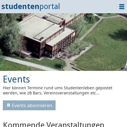
studenten
portal
Home
Dokumente
Events
?
Tipps
Login
Events
Hier können Termine rund ums Studentenleben gepostet
werden, wie zB Bars, Vereinsveranstaltungen etc...
Events abonnieren
Kommende Veranstaltungen