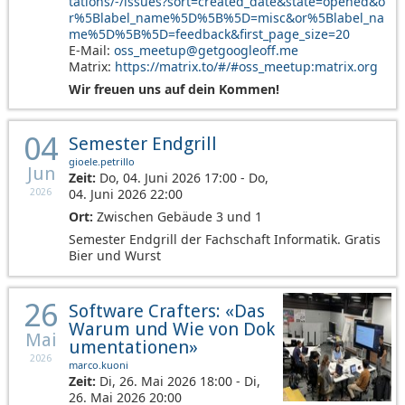
tations/-/issues?sort=created_date&state=opened&o
r%5Blabel_name%5D%5B%5D=misc&or%5Blabel_na
me%5D%5B%5D=feedback&first_page_size=20
E-Mail:
oss_meetup@getgoogleoff.me
Matrix:
https://matrix.to/#/#oss_meetup:matrix.org
Wir freuen uns auf dein Kommen!
04
Semester Endgrill
gioele.petrillo
Jun
Zeit:
Do, 04. Juni 2026 17:00 - Do,
04. Juni 2026 22:00
2026
Ort:
Zwischen Gebäude 3 und 1
Semester Endgrill der Fachschaft Informatik. Gratis
Bier und Wurst
26
Software Crafters: «Das
Warum und Wie von Dok
Mai
umentationen»
2026
marco.kuoni
Zeit:
Di, 26. Mai 2026 18:00 - Di,
26. Mai 2026 20:00