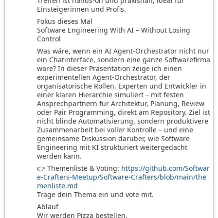
Treffen ist hands-on und praxisnah, ideal für
Einsteigerinnen und Profis.
Fokus dieses Mal
Software Engineering With AI – Without Losing
Control
Was wäre, wenn ein AI Agent-Orchestrator nicht nur
ein Chatinterface, sondern eine ganze Softwarefirma
wäre? In dieser Präsentation zeige ich einen
experimentellen Agent-Orchestrator, der
organisatorische Rollen, Experten und Entwickler in
einer klaren Hierarchie simuliert – mit festen
Ansprechpartnern für Architektur, Planung, Review
oder Pair Programming, direkt am Repository. Ziel ist
nicht blinde Automatisierung, sondern produktivere
Zusammenarbeit bei voller Kontrolle – und eine
gemeinsame Diskussion darüber, wie Software
Engineering mit KI strukturiert weitergedacht
werden kann.
👉 Themenliste & Voting:
https://github.com/Softwar
e-Crafters-Meetup/Software-Crafters/blob/main/the
menliste.md
Trage dein Thema ein und vote mit.
Ablauf
Wir werden Pizza bestellen.