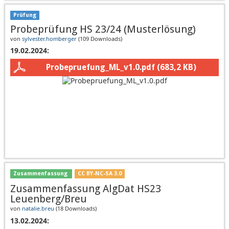
Prüfung
Probeprüfung HS 23/24 (Musterlösung)
von
sylvester.homberger
(
109 Downloads
)
19.02.2024:
Probepruefung_ML_v1.0.pdf
(683,2 KB)
Zusammenfassung
CC BY-NC-SA 3.0
Zusammenfassung AlgDat HS23
Leuenberg/Breu
von
natalie.breu
(
18 Downloads
)
13.02.2024: