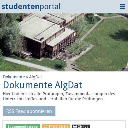
studenten
portal
Home
Dokumente
Events
?
Tipps
Login
Dokumente
» AlgDat
Dokumente AlgDat
Hier finden sich alte Prüfungen, Zusammenfassungen des
Unterrichtsstoffes und Lernhilfen für die Prüfungen.
RSS Feed abonnieren
Zusammenfassung
CC BY-NC-SA 3.0
Github