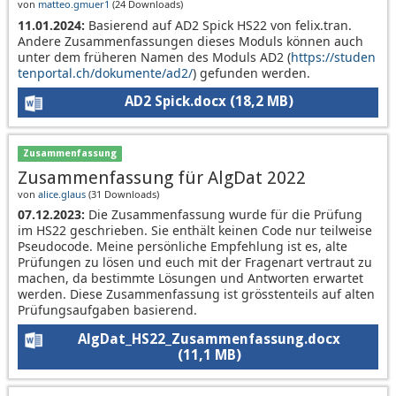
von
matteo.gmuer1
(
24 Downloads
)
11.01.2024:
Basierend auf AD2 Spick HS22 von felix.tran.
Andere Zusammenfassungen dieses Moduls können auch
unter dem früheren Namen des Moduls AD2 (
https://studen
tenportal.ch/dokumente/ad2/
) gefunden werden.
AD2 Spick.docx
(18,2 MB)
Zusammenfassung
Zusammenfassung für AlgDat 2022
von
alice.glaus
(
31 Downloads
)
07.12.2023:
Die Zusammenfassung wurde für die Prüfung
im HS22 geschrieben. Sie enthält keinen Code nur teilweise
Pseudocode. Meine persönliche Empfehlung ist es, alte
Prüfungen zu lösen und euch mit der Fragenart vertraut zu
machen, da bestimmte Lösungen und Antworten erwartet
werden. Diese Zusammenfassung ist grösstenteils auf alten
Prüfungsaufgaben basierend.
AlgDat_HS22_Zusammenfassung.docx
(11,1 MB)