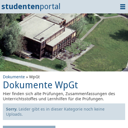
studenten
portal
Home
Dokumente
Events
?
Tipps
Login
Dokumente
» WpGt
Dokumente WpGt
Hier finden sich alte Prüfungen, Zusammenfassungen des
Unterrichtsstoffes und Lernhilfen für die Prüfungen.
Sorry.
Leider gibt es in dieser Kategorie noch keine
Uploads.