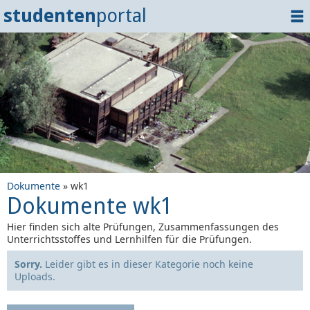
studenten
portal
Home
Dokumente
Events
?
Tipps
Login
Dokumente
» wk1
Dokumente wk1
Hier finden sich alte Prüfungen, Zusammenfassungen des
Unterrichtsstoffes und Lernhilfen für die Prüfungen.
Sorry.
Leider gibt es in dieser Kategorie noch keine
Uploads.