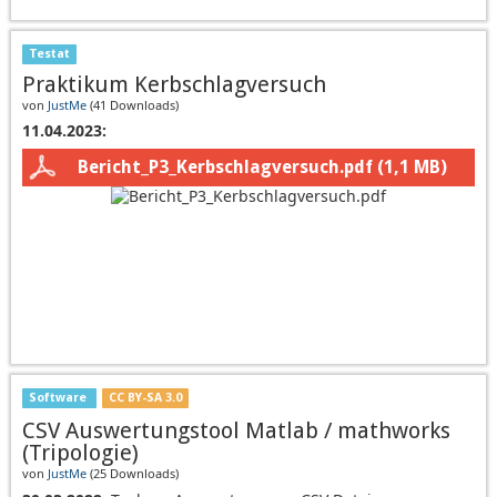
Testat
Praktikum Kerbschlagversuch
von
JustMe
(
41 Downloads
)
11.04.2023:
Bericht_P3_Kerbschlagversuch.pdf
(1,1 MB)
Software
CC BY-SA 3.0
CSV Auswertungstool Matlab / mathworks
(Tripologie)
von
JustMe
(
25 Downloads
)