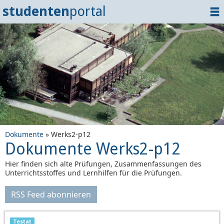
studenten
portal
Home
Dokumente
Events
?
Tipps
Login
Dokumente
» Werks2-p12
Dokumente Werks2-p12
Hier finden sich alte Prüfungen, Zusammenfassungen des
Unterrichtsstoffes und Lernhilfen für die Prüfungen.
RSS Feed abonnieren
Testat