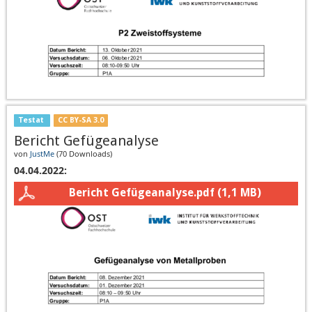
Testat
CC BY-SA 3.0
Bericht Gefügeanalyse
von
JustMe
(
70 Downloads
)
04.04.2022:
Bericht Gefügeanalyse.pdf
(1,1 MB)