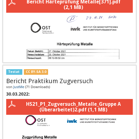
Bericht Härteprüfung Metalle[371].pdf
(2,1 MB)
Testat
CC BY-SA 3.0
Bericht Praktikum Zugversuch
von
JustMe
(
71 Downloads
)
30.03.2022:
HS21_P1_Zugversuch_Metalle_Gruppe A
(Überarbeitet)2.pdf
(1,1 MB)