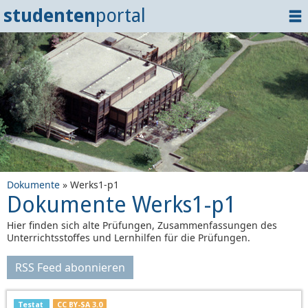
studenten
portal
Home
Dokumente
Events
?
Tipps
Login
Dokumente
» Werks1-p1
Dokumente Werks1-p1
Hier finden sich alte Prüfungen, Zusammenfassungen des
Unterrichtsstoffes und Lernhilfen für die Prüfungen.
RSS Feed abonnieren
Testat
CC BY-SA 3.0