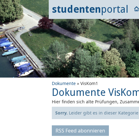
studenten
portal
Dokumente
» VisKom1
Dokumente VisKo
Hier finden sich alte Prüfungen, Zusamme
Sorry.
Leider gibt es in dieser Kategori
RSS Feed abonnieren