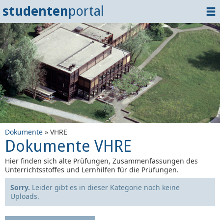
studenten
portal
Home
Dokumente
Events
?
Tipps
Login
Dokumente
» VHRE
Dokumente VHRE
Hier finden sich alte Prüfungen, Zusammenfassungen des
Unterrichtsstoffes und Lernhilfen für die Prüfungen.
Sorry.
Leider gibt es in dieser Kategorie noch keine
Uploads.