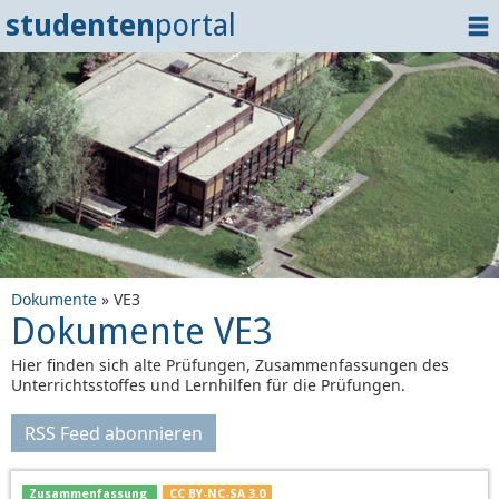
studenten
portal
Home
Dokumente
Events
?
Tipps
Login
Dokumente
» VE3
Dokumente VE3
Hier finden sich alte Prüfungen, Zusammenfassungen des
Unterrichtsstoffes und Lernhilfen für die Prüfungen.
RSS Feed abonnieren
Zusammenfassung
CC BY-NC-SA 3.0