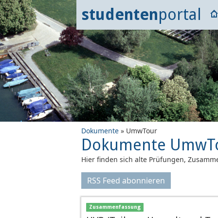
studenten
portal
Dokumente
» UmwTour
Dokumente UmwT
Hier finden sich alte Prüfungen, Zusamme
RSS Feed abonnieren
Zusammenfassung