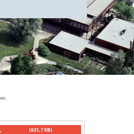
gen.
(631,7 KB)