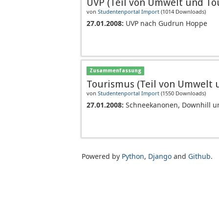
UVP (Teil von Umwelt und To
von
Studentenportal Import
(
1014 Downloads
)
27.01.2008:
UVP nach Gudrun Hoppe
Zusammenfassung
Tourismus (Teil von Umwelt 
von
Studentenportal Import
(
1550 Downloads
)
27.01.2008:
Schneekanonen, Downhill un
Powered by
Python
,
Django
and
Github
.