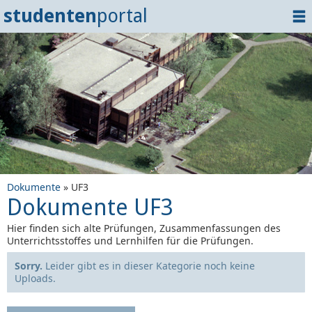
studenten
portal
Home
Dokumente
Events
?
Tipps
Login
Dokumente
» UF3
Dokumente UF3
Hier finden sich alte Prüfungen, Zusammenfassungen des
Unterrichtsstoffes und Lernhilfen für die Prüfungen.
Sorry.
Leider gibt es in dieser Kategorie noch keine
Uploads.