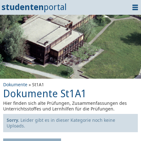
studenten
portal
Home
Dokumente
Events
?
Tipps
Login
Dokumente
» St1A1
Dokumente St1A1
Hier finden sich alte Prüfungen, Zusammenfassungen des
Unterrichtsstoffes und Lernhilfen für die Prüfungen.
Sorry.
Leider gibt es in dieser Kategorie noch keine
Uploads.