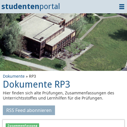
studenten
portal
Home
Dokumente
Events
?
Tipps
Login
Dokumente
» RP3
Dokumente RP3
Hier finden sich alte Prüfungen, Zusammenfassungen des
Unterrichtsstoffes und Lernhilfen für die Prüfungen.
RSS Feed abonnieren
Zusammenfassung