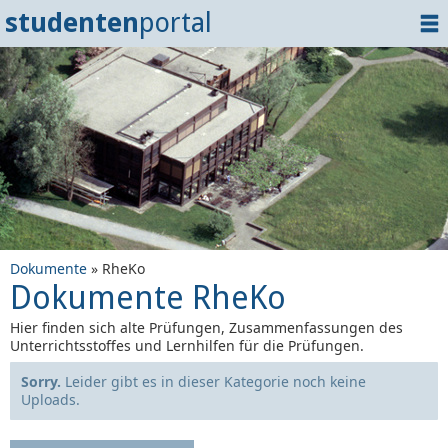
studenten
portal
Home
Dokumente
Events
?
Tipps
Login
Dokumente
» RheKo
Dokumente RheKo
Hier finden sich alte Prüfungen, Zusammenfassungen des
Unterrichtsstoffes und Lernhilfen für die Prüfungen.
Sorry.
Leider gibt es in dieser Kategorie noch keine
Uploads.