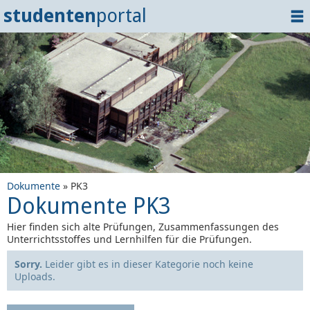
studenten
portal
Home
Dokumente
Events
?
Tipps
Login
Dokumente
» PK3
Dokumente PK3
Hier finden sich alte Prüfungen, Zusammenfassungen des
Unterrichtsstoffes und Lernhilfen für die Prüfungen.
Sorry.
Leider gibt es in dieser Kategorie noch keine
Uploads.