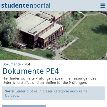
studenten
portal
Home
Dokumente
Events
?
Tipps
Login
Dokumente
» PE4
Dokumente PE4
Hier finden sich alte Prüfungen, Zusammenfassungen des
Unterrichtsstoffes und Lernhilfen für die Prüfungen.
Sorry.
Leider gibt es in dieser Kategorie noch keine
Uploads.