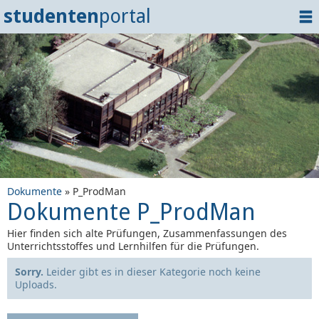
studenten
portal
Home
Dokumente
Events
?
Tipps
Login
Dokumente
» P_ProdMan
Dokumente P_ProdMan
Hier finden sich alte Prüfungen, Zusammenfassungen des
Unterrichtsstoffes und Lernhilfen für die Prüfungen.
Sorry.
Leider gibt es in dieser Kategorie noch keine
Uploads.