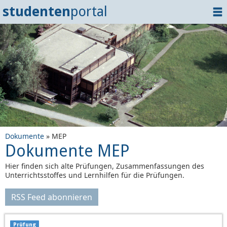
studenten
portal
Home
Dokumente
Events
?
Tipps
Login
Dokumente
» MEP
Dokumente MEP
Hier finden sich alte Prüfungen, Zusammenfassungen des
Unterrichtsstoffes und Lernhilfen für die Prüfungen.
RSS Feed abonnieren
Prüfung