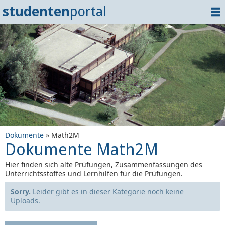
studenten
portal
Home
Dokumente
Events
?
Tipps
Login
Dokumente
» Math2M
Dokumente Math2M
Hier finden sich alte Prüfungen, Zusammenfassungen des
Unterrichtsstoffes und Lernhilfen für die Prüfungen.
Sorry.
Leider gibt es in dieser Kategorie noch keine
Uploads.