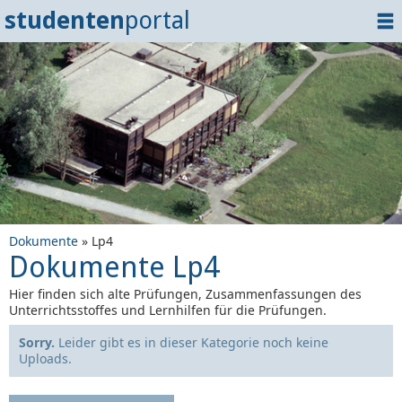
studenten
portal
Home
Dokumente
Events
?
Tipps
Login
Dokumente
» Lp4
Dokumente Lp4
Hier finden sich alte Prüfungen, Zusammenfassungen des
Unterrichtsstoffes und Lernhilfen für die Prüfungen.
Sorry.
Leider gibt es in dieser Kategorie noch keine
Uploads.