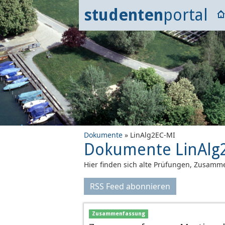
studenten
portal
Dokumente
» LinAlg2EC-MI
Dokumente LinAlg
Hier finden sich alte Prüfungen, Zusamme
RSS Feed abonnieren
Zusammenfassung