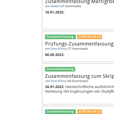
Zusammenfassung Martignol
von
thalerf
(
37 Downloads
)
16.01.2025:
Zusammenfassung
CC BY-NC-SA 3.0
Prüfungs-Zusammenfassung 
von
Dom ElTony
(
77 Downloads
)
06.09.2022:
Zusammenfassung
Zusammenfassung zum Skript
von
Dom ElTony
(
64 Downloads
)
30.01.2022:
Handschriftliche ausführlic
Vorlesung mit Ergänzungen von Studyfli
Zusammenfassung
CC BY-NC-SA 3.0