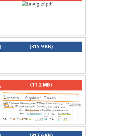
(315,9 KB)
(11,2 MB)
(317,6 KB)