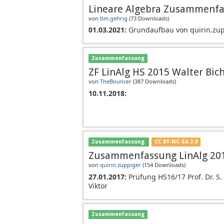
Lineare Algebra Zusammenf
von
tim.gehrig
(
73 Downloads
)
01.03.2021:
Grundaufbau von quirin.zu
Zusammenfassung
ZF LinAlg HS 2015 Walter Bich
von
TheBouncer
(
387 Downloads
)
10.11.2018:
Zusammenfassung
CC BY-NC-SA 3.0
Zusammenfassung LinAlg 20
von
quirin.zuppiger
(
154 Downloads
)
27.01.2017:
Prüfung HS16/17 Prof. Dr. S
Viktor
Zusammenfassung