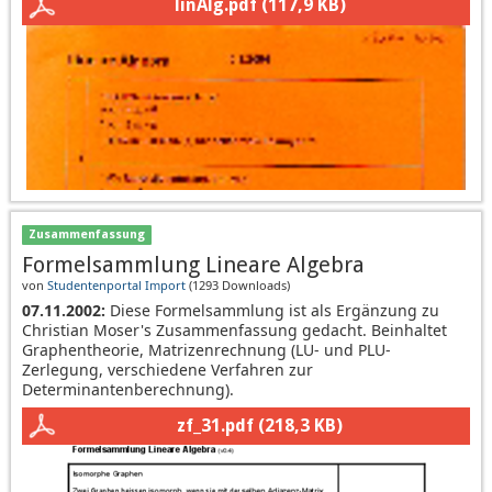
linAlg.pdf
(117,9 KB)
Zusammenfassung
Formelsammlung Lineare Algebra
von
Studentenportal Import
(
1293 Downloads
)
07.11.2002:
Diese Formelsammlung ist als Ergänzung zu
Christian Moser's Zusammenfassung gedacht. Beinhaltet
Graphentheorie, Matrizenrechnung (LU- und PLU-
Zerlegung, verschiedene Verfahren zur
Determinantenberechnung).
zf_31.pdf
(218,3 KB)