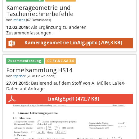
Kamerageometrie und
Taschenrechnerbefehle
von
mfuchs
(
67 Downloads
)
12.02.2019:
Als Ergänzung zu anderen
Zusammenfassungen.
Kamerageometrie LinAlg.pptx
(709,3 KB)
Zusammenfassung
CC BY-NC-SA 3.0
Formelsammlung HS14
von
fgerber
(
2878 Downloads
)
27.01.2015:
Basierend auf dem Stoff von A. Müller. LaTeX-
Daten auf Anfrage.
LinAlgE.pdf
(472,7 KB)