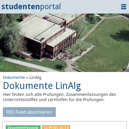
studenten
portal
Home
Dokumente
Events
?
Tipps
Login
Dokumente
» LinAlg
Dokumente LinAlg
Hier finden sich alte Prüfungen, Zusammenfassungen des
Unterrichtsstoffes und Lernhilfen für die Prüfungen.
RSS Feed abonnieren
Zusammenfassung
CC BY-NC-SA 3.0