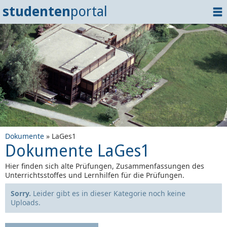
studenten
portal
Home
Dokumente
Events
?
Tipps
Login
Dokumente
» LaGes1
Dokumente LaGes1
Hier finden sich alte Prüfungen, Zusammenfassungen des
Unterrichtsstoffes und Lernhilfen für die Prüfungen.
Sorry.
Leider gibt es in dieser Kategorie noch keine
Uploads.