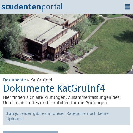
studenten
portal
Home
Dokumente
Events
?
Tipps
Login
Dokumente
» KatGruInf4
Dokumente KatGruInf4
Hier finden sich alte Prüfungen, Zusammenfassungen des
Unterrichtsstoffes und Lernhilfen für die Prüfungen.
Sorry.
Leider gibt es in dieser Kategorie noch keine
Uploads.