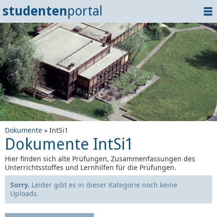
studenten
portal
Home
Dokumente
Events
?
Tipps
Login
Dokumente
» IntSi1
Dokumente IntSi1
Hier finden sich alte Prüfungen, Zusammenfassungen des
Unterrichtsstoffes und Lernhilfen für die Prüfungen.
Sorry.
Leider gibt es in dieser Kategorie noch keine
Uploads.