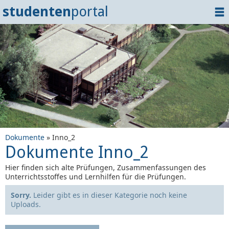
studenten
portal
Home
Dokumente
Events
?
Tipps
Login
Dokumente
» Inno_2
Dokumente Inno_2
Hier finden sich alte Prüfungen, Zusammenfassungen des
Unterrichtsstoffes und Lernhilfen für die Prüfungen.
Sorry.
Leider gibt es in dieser Kategorie noch keine
Uploads.