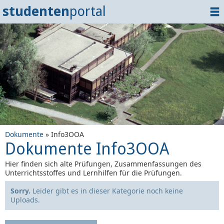
studenten
portal
Home
Dokumente
Events
?
Tipps
Login
Dokumente
» Info3OOA
Dokumente Info3OOA
Hier finden sich alte Prüfungen, Zusammenfassungen des
Unterrichtsstoffes und Lernhilfen für die Prüfungen.
Sorry.
Leider gibt es in dieser Kategorie noch keine
Uploads.