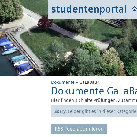
studenten
portal
Dokumente
» GaLaBau4
Dokumente GaLaB
Hier finden sich alte Prüfungen, Zusamme
Sorry.
Leider gibt es in dieser Kategori
RSS Feed abonnieren