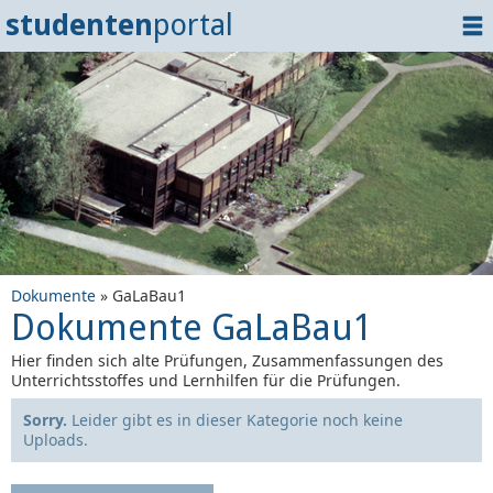
studenten
portal
Home
Dokumente
Events
?
Tipps
Login
Dokumente
» GaLaBau1
Dokumente GaLaBau1
Hier finden sich alte Prüfungen, Zusammenfassungen des
Unterrichtsstoffes und Lernhilfen für die Prüfungen.
Sorry.
Leider gibt es in dieser Kategorie noch keine
Uploads.