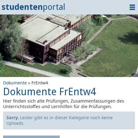
studenten
portal
Home
Dokumente
Events
?
Tipps
Login
Dokumente
» FrEntw4
Dokumente FrEntw4
Hier finden sich alte Prüfungen, Zusammenfassungen des
Unterrichtsstoffes und Lernhilfen für die Prüfungen.
Sorry.
Leider gibt es in dieser Kategorie noch keine
Uploads.