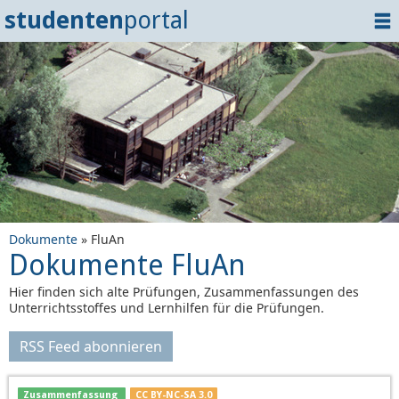
studenten
portal
Home
Dokumente
Events
?
Tipps
Login
Dokumente
» FluAn
Dokumente FluAn
Hier finden sich alte Prüfungen, Zusammenfassungen des
Unterrichtsstoffes und Lernhilfen für die Prüfungen.
RSS Feed abonnieren
Zusammenfassung
CC BY-NC-SA 3.0