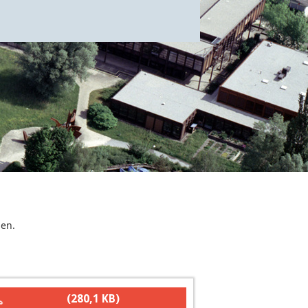
gen.
(280,1 KB)