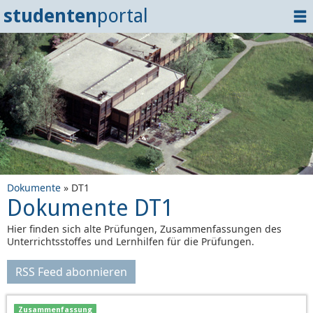
studenten
portal
Home
Dokumente
Events
?
Tipps
Login
Dokumente
» DT1
Dokumente DT1
Hier finden sich alte Prüfungen, Zusammenfassungen des
Unterrichtsstoffes und Lernhilfen für die Prüfungen.
RSS Feed abonnieren
Zusammenfassung