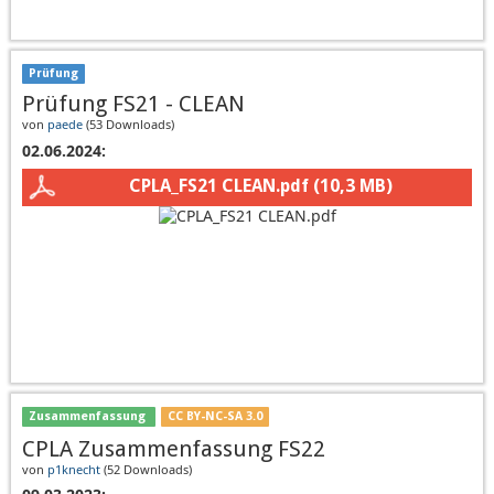
Prüfung
Prüfung FS21 - CLEAN
von
paede
(
53 Downloads
)
02.06.2024:
CPLA_FS21 CLEAN.pdf
(10,3 MB)
Zusammenfassung
CC BY-NC-SA 3.0
CPLA Zusammenfassung FS22
von
p1knecht
(
52 Downloads
)