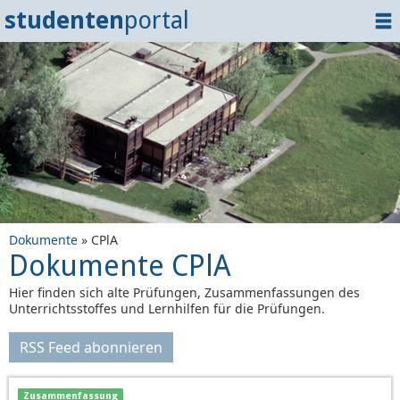
studenten
portal
Home
Dokumente
Events
?
Tipps
Login
Dokumente
» CPlA
Dokumente CPlA
Hier finden sich alte Prüfungen, Zusammenfassungen des
Unterrichtsstoffes und Lernhilfen für die Prüfungen.
RSS Feed abonnieren
Zusammenfassung