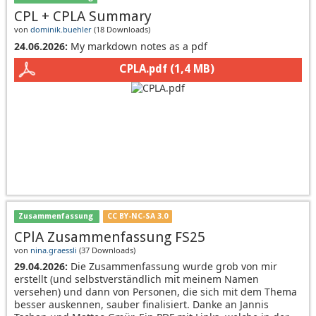
CPL + CPLA Summary
von
dominik.buehler
(
18 Downloads
)
24.06.2026:
My markdown notes as a pdf
CPLA.pdf
(1,4 MB)
Zusammenfassung
CC BY-NC-SA 3.0
CPlA Zusammenfassung FS25
von
nina.graessli
(
37 Downloads
)
29.04.2026:
Die Zusammenfassung wurde grob von mir
erstellt (und selbstverständlich mit meinem Namen
versehen) und dann von Personen, die sich mit dem Thema
besser auskennen, sauber finalisiert. Danke an Jannis