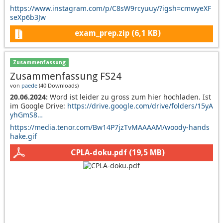
https://www.instagram.com/p/C8sW9rcyuuy/?igsh=cmwyeXF
seXp6b3Jw
exam_prep.zip
(6,1 KB)
Zusammenfassung
Zusammenfassung FS24
von
paede
(
40 Downloads
)
20.06.2024:
Word ist leider zu gross zum hier hochladen. Ist
im Google Drive:
https://drive.google.com/drive/folders/15yA
yhGmS8…
https://media.tenor.com/Bw14P7jzTvMAAAAM/woody-hands
hake.gif
CPLA-doku.pdf
(19,5 MB)