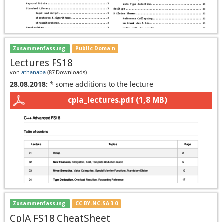
Zusammenfassung
Public Domain
Lectures FS18
von
athanaba
(
87 Downloads
)
28.08.2018:
* some additions to the lecture
cpla_lectures.pdf
(1,8 MB)
Zusammenfassung
CC BY-NC-SA 3.0
CplA FS18 CheatSheet