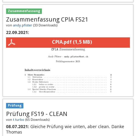
Zusammenfassung
Zusammenfassung CPlA FS21
von
andy.pfister
(
33 Downloads
)
22.09.2021:
CPlA.pdf
(1,5 MB)
Prüfung
Prüfung FS19 - CLEAN
von
t turbo
(
65 Downloads
)
08.07.2021:
Gleiche Prüfung wie unten, aber clean. Danke
Thomas