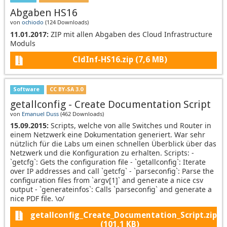
Abgaben HS16
von
ochiodo
(
124 Downloads
)
11.01.2017:
ZIP mit allen Abgaben des Cloud Infrastructure
Moduls
CldInf-HS16.zip
(7,6 MB)
Software
CC BY-SA 3.0
getallconfig - Create Documentation Script
von
Emanuel Duss
(
462 Downloads
)
15.09.2015:
Scripts, welche von alle Switches und Router in
einem Netzwerk eine Dokumentation generiert. War sehr
nützlich für die Labs um einen schnellen Überblick über das
Netzwerk und die Konfiguration zu erhalten. Scripts: -
`getcfg`: Gets the configuration file - `getallconfig`: Iterate
over IP addresses and call `getcfg` - `parseconfig`: Parse the
configuration files from `argv[1]` and generate a nice csv
output - `generateinfos`: Calls `parseconfig` and generate a
nice PDF file. \o/
getallconfig_Create_Documentation_Script.zip
(101,1 KB)