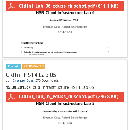
CldInf_Lab_06_eduss_rbischof.pdf
(611,1 KB)
Testat
CC BY-SA 3.0
CldInf HS14 Lab 05
von
Emanuel Duss
(
573 Downloads
)
15.09.2015:
Cloud Infrastructure HS14 Lab 05
CldInf_Lab_05_eduss_rbischof.pdf
(296,8 KB)