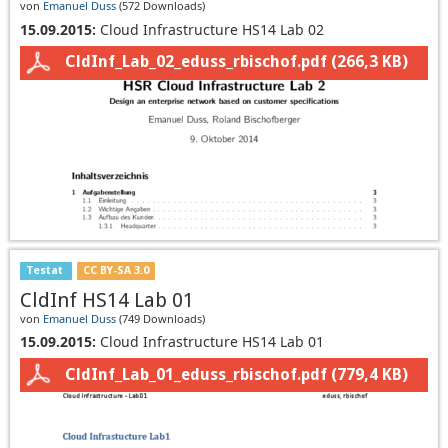
von
Emanuel Duss
(
572 Downloads
)
15.09.2015:
Cloud Infrastructure HS14 Lab 02
CldInf_Lab_02_eduss_rbischof.pdf
(266,3 KB)
Testat
CC BY-SA 3.0
CldInf HS14 Lab 01
von
Emanuel Duss
(
749 Downloads
)
15.09.2015:
Cloud Infrastructure HS14 Lab 01
CldInf_Lab_01_eduss_rbischof.pdf
(779,4 KB)