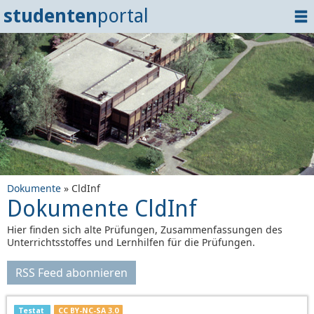
studenten
portal
Home
Dokumente
Events
?
Tipps
Login
Dokumente
» CldInf
Dokumente CldInf
Hier finden sich alte Prüfungen, Zusammenfassungen des
Unterrichtsstoffes und Lernhilfen für die Prüfungen.
RSS Feed abonnieren
Testat
CC BY-NC-SA 3.0