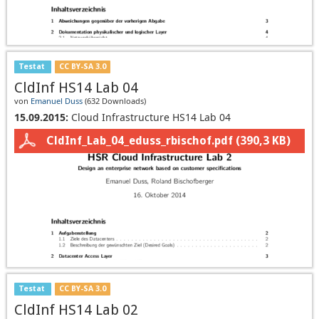
Testat
CC BY-SA 3.0
CldInf HS14 Lab 04
von
Emanuel Duss
(
632 Downloads
)
15.09.2015:
Cloud Infrastructure HS14 Lab 04
CldInf_Lab_04_eduss_rbischof.pdf
(390,3 KB)
Testat
CC BY-SA 3.0
CldInf HS14 Lab 02