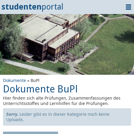
studenten
portal
Home
Dokumente
Events
?
Tipps
Login
Dokumente
» BuPl
Dokumente BuPl
Hier finden sich alte Prüfungen, Zusammenfassungen des
Unterrichtsstoffes und Lernhilfen für die Prüfungen.
Sorry.
Leider gibt es in dieser Kategorie noch keine
Uploads.