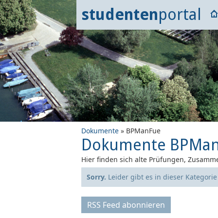
studenten
portal
Dokumente
» BPManFue
Dokumente BPMa
Hier finden sich alte Prüfungen, Zusamme
Sorry.
Leider gibt es in dieser Kategori
RSS Feed abonnieren