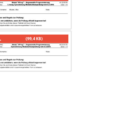
(99,4 KB)