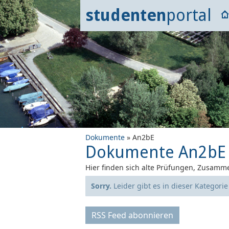
studenten
portal
Dokumente
» An2bE
Dokumente An2bE
Hier finden sich alte Prüfungen, Zusamme
Sorry.
Leider gibt es in dieser Kategori
RSS Feed abonnieren