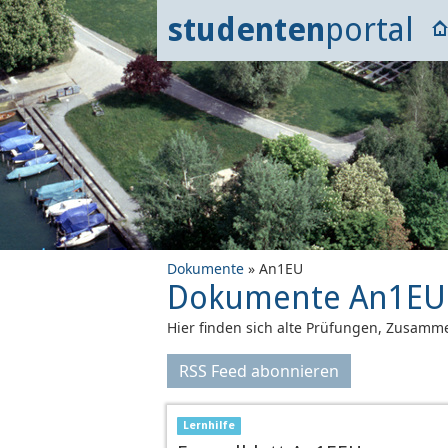
studenten
portal
Dokumente
» An1EU
Dokumente An1EU
Hier finden sich alte Prüfungen, Zusamme
RSS Feed abonnieren
Lernhilfe