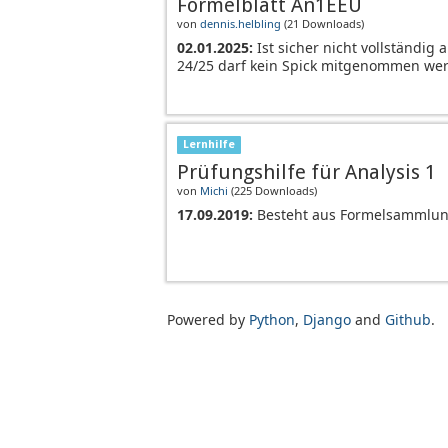
Formelblatt An1EEU
von
dennis.helbling
(
21 Downloads
)
02.01.2025:
Ist sicher nicht vollständig
24/25 darf kein Spick mitgenommen we
Lernhilfe
Prüfungshilfe für Analysis 1
von
Michi
(
225 Downloads
)
17.09.2019:
Besteht aus Formelsammlung,
Powered by
Python
,
Django
and
Github
.