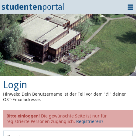
studenten
portal
Home
Dokumente
Events
?
Tipps
Login
Login
Hinweis: Dein Benutzername ist der Teil vor dem "@" deiner
OST-Emailadresse.
Bitte einloggen!
Die gewünschte Seite ist nur für
registrierte Personen zugänglich.
Registrieren?