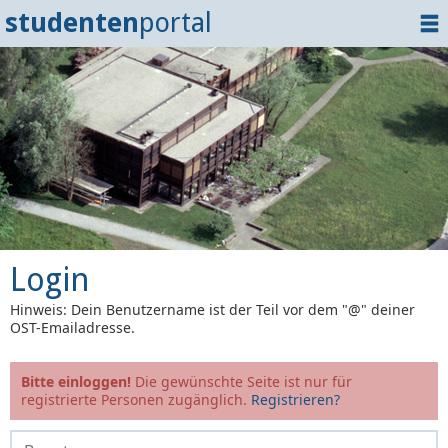
studenten
portal
Home
Dokumente
Events
?
Tipps
Login
Login
Hinweis: Dein Benutzername ist der Teil vor dem "@" deiner
OST-Emailadresse.
Bitte einloggen!
Die gewünschte Seite ist nur für
registrierte Personen zugänglich.
Registrieren?