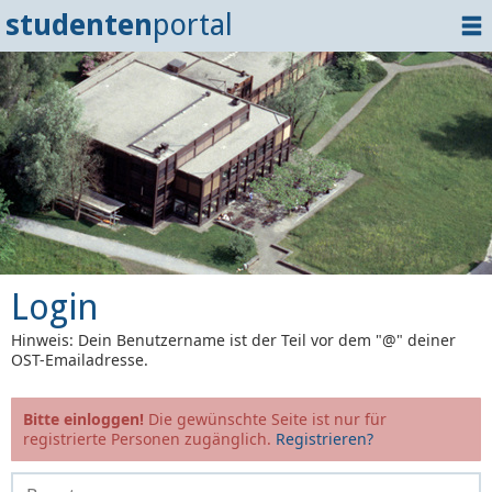
studenten
portal
Home
Dokumente
Events
?
Tipps
Login
Login
Hinweis: Dein Benutzername ist der Teil vor dem "@" deiner
OST-Emailadresse.
Bitte einloggen!
Die gewünschte Seite ist nur für
registrierte Personen zugänglich.
Registrieren?