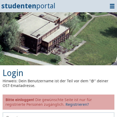
studenten
portal
Home
Dokumente
Events
?
Tipps
Login
Login
Hinweis: Dein Benutzername ist der Teil vor dem "@" deiner
OST-Emailadresse.
Bitte einloggen!
Die gewünschte Seite ist nur für
registrierte Personen zugänglich.
Registrieren?