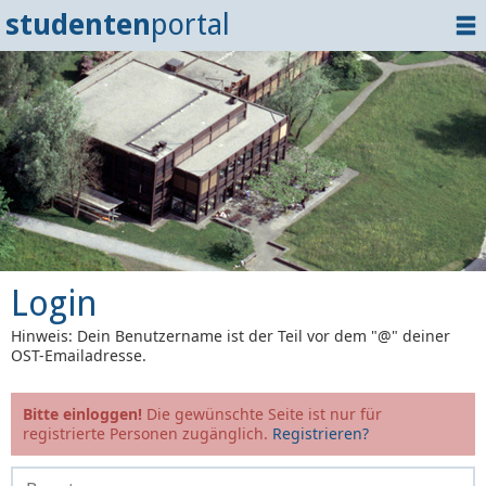
studenten
portal
Home
Dokumente
Events
?
Tipps
Login
Login
Hinweis: Dein Benutzername ist der Teil vor dem "@" deiner
OST-Emailadresse.
Bitte einloggen!
Die gewünschte Seite ist nur für
registrierte Personen zugänglich.
Registrieren?