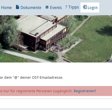
?
Tipps
Home
Dokumente
Events
Login
 vor dem "@" deiner OST-Emailadresse.
t nur für registrierte Personen zugänglich.
Registrieren?