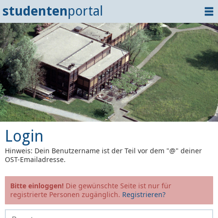
studenten
portal
Home
Dokumente
Events
?
Tipps
Login
Login
Hinweis: Dein Benutzername ist der Teil vor dem "@" deiner
OST-Emailadresse.
Bitte einloggen!
Die gewünschte Seite ist nur für
registrierte Personen zugänglich.
Registrieren?