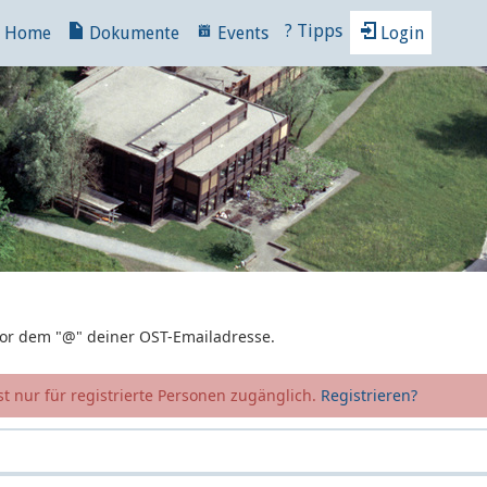
?
Tipps
Home
Dokumente
Events
Login
 vor dem "@" deiner OST-Emailadresse.
t nur für registrierte Personen zugänglich.
Registrieren?