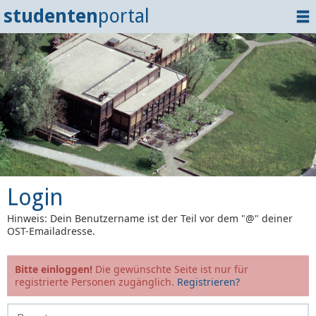
studenten
portal
Home
Dokumente
Events
?
Tipps
Login
Login
Hinweis: Dein Benutzername ist der Teil vor dem "@" deiner
OST-Emailadresse.
Bitte einloggen!
Die gewünschte Seite ist nur für
registrierte Personen zugänglich.
Registrieren?